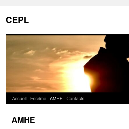
CEPL
Aller
Accueil
Escrime
AMHE
Contacts
au
AMHE
contenu